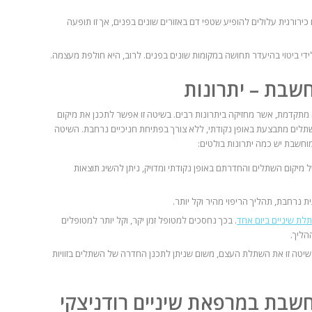
רורגית עלולים להופיע שטפי דם באזורים שונים בפנים, אך זו תופעה
לידי ביטוי בהיעדר תחושה במקומות שונים בפנים. לרוב, היא חולפת מעצמה.
שבת – יתרונות
תקדמת, אשר מחזיקה ביתרונות רבים. בשיטה זו אפשר לתכנן את מיקום
לים מתבצעת באופן נקודתי, ללא צורך בפתיחת חניכיים נרחבת. השיטה
וחשבת יש כמה יתרונות בולטים:
ל מיקום השתלים והחדרתם באופן נקודתי ומדויק, ניתן להשיג תוצאות
ת נרחבת, תהליך הריפוי מהיר וקל יותר.
לת שיניים ביום אחד
. בכך נחסכים למטופל זמן יקר, וקל יותר למטופלים
הליך.
טה זו את השתלת העצם, משום שניתן לתכנן החדרה של השתלים בזוויות
וחשבת
במרפאת שיניים רודניצקי