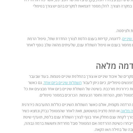
 במקרה הצורך. להלן מספר דוגמאות למקרים בהם יש צורך בטיפולי
 ולציסטה.
שיניים
. לדוגמה, קדיחת בעצם הלסת לצורך החדרת שתל, טיפול הרמת
 מחסור בעצם או טיפול השתלת עצם, שלעיתים מהווה שלב נוסף לאחר
דמה מלאה
קרים של איבוד שיניים או צורך בהחלפת שיניים פגומות. בעוד שבעבר
שים טיפוליים, כיום ניתן לעבור
השתלות שיניים ביום אחד
, גם כאשר
 כירורגית מורכבת. בשיטה של השתלת שיניים ביום אחד מבצעים את כל
טופל הזמן, הטרחה וחוסר הנעימות הכרוכים במספר טיפולים.
 הרדמה מקומית, אולם כאשר השתלות השיניים כוללות התערבות כירורגית
ה מלאה
או תחת סדציה (טשטוש), וזאת לאחר שהמטופל נבדק ונמצא כשיר
 צורך לקחת עצם מחלק אחר בגוף לצורך השתלת עצם בלסת, תועדף שיטת
ייבחרו כשיטת ההרדמה אם המטופל סובל מחרדות וחששות ברמה גבוהה,
בה של בחילה ו/או הקאה.