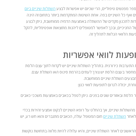
פר מפגשים טיפוליים, הרי שכיום יש אפשרות לבצע
השתלות שיניים ביום
ם ואף כל השיניים בפה. אחת השיטות המתקדמות ביותר בתחום זה הינה
ודות לתכנון מקדים של ההשתלה באמצעות הדמיה ממוחשבת, ניתן לבצע
 החניכיים, ובכך לאפשר למטופלים ליהנות מתוצאות אופטימליות, להקל
ת הלוואי הנלוות לתהליך זה.
פעות לוואי אפשריות
 התערבות כירורגית. בתהליך השתלות שיניים יש לקדוח לתוך עצם הלסת
 מחסור בעצם הלסת יש צורך לעתים בהרמת סינוס ו/או השתלת עצם.
 מבצעים השתלת שיניים ממוחשבת.
רת, יכולה לגרום לתופעות לוואי כגון:
 הלסת ובאזורים שונים בפנים. ניתן לטפל בכאבים באמצעות משככי כאבים
 מהשתלות שיניים, אך בהחלט על רופא השיניים לנקוט אמצעי זהירות בכדי
 לאחר
השתלת שיניים
חום המטופל עולה, הכאבים מתגברים והוא חש רע, יש
ראשונים לאחר השתלת שיניים, והיא עלולה להיות מלווה בתחושת נוקשות