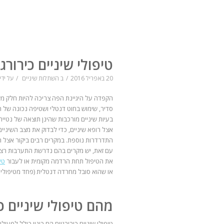
טיפולי שיניים כירורגי
20 באפריל 2016
/
ב
השתלות שיניים
/
על ידי
הקפדה על היגיינת הפה צריכה להיות חלק משג
סדיר, שימוש בחוט דנטלי ושטיפה נכונה של 
בעיות שיניים מורכבות שהינן תוצאה של נטייה
אצל רופא שיניים, כדי לבדוק את מצב השיניי
התדרדרות נוספת. במקרים רבים ביקור אצל רו
עם זאת, יש מקרים בהם נדרשת התערבות רצינית
את הטיפול תחת הרדמה מקומית או לעבור
טי
או שהוא סובל מחרדה דנטלית (פחד מטיפולי ש
מהם טיפולי שיניים כי
טיפולי שיניים כירורגיים הם כינוי כולל לפעו