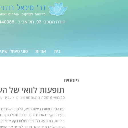
יהודה המכבי 93, תל אביב |
440088
בית
אודות
סוגי טיפולי שיני
פוסטים
תופעות לוואי של הש
20 במאי 2016
/
ב
השתלות שיניים
/
על ידי
ce
עם הגיל נוטות בריאות הפה, הלסת והשיניים 
בעוד במקרים אחרים הן מתנדנדות ולבסוף נושר
בילדות, כתופעה נלווית למחלות רקע אחרות ו
הינה הליך רפואי אשר מחזיר לפנים את החיו