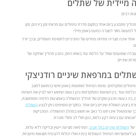
 מיידית של שתלים
ות רבים:
תהליך מתבצע ביום אחד במקום סדרת טיפולים עם מרווחי זמן ביניהם, זמן
 למעשה חוזר לשגרה כמעט באופן מיידי.
ום אחד אינה מצריה פתיחה מחדש של החניכיים לחשיפת השתלים, ובכך יורד
.
ובדה שמועמס שתל על הלסת עוד באותו היום, נמנע תהליך שחיקה של
ות שיניים.
שתלים
במרפאת שיניים רודניצקי
ל טיפולים מתקדמים. שיטת הטיפול מותאמת באופן אישי בהתאם למצב
בלסת ועוד. בין השיטות המתקדמות בהן נעשה שימוש ראוי לציין את השיטה
(SAFE DIRECT), בה נעשה תכנון מוקדם של תהליך ההשתלה באמצעות הדמיה ממוחשבת,
ת ביצוע השתלת שיניים ביום אחד. במקרים מסוימים ניתן לבצע
השתלת
כך שהמטופל אינו חש כל כאב או חשש במהלך ההשתלה. הטכניקות
ם עם בעיות רקע נלוות, כגון חולי לב וחולי סוכרת.
 של
השתלות שיניים בתל אביב
. המרפאה מציעה ייעוץ ובדיקה ללא עלות,
 לאפשרויות הטיפול העומדות בפניו ואלו יכולות להבטיח תוצאות מיטביות.