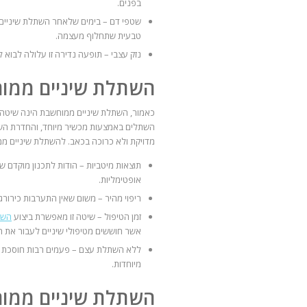
בפנים.
שטפי דם – בימים שלאחר השתלת שיניים כי
טבעית שתחלוף מעצמה.
נזק עצבי – תופעה נדירה זו עלולה לבוא 
השתלת שיניים ממוח
כאמור, השתלת שיניים ממוחשבת הינה שיטה מ
השתלים באמצעות מכשיר מיוחד, והחדרת השת
מדויקת ולא כרוכה בכאב. להשתלת שיניים ממ
תוצאות מיטביות – הודות לתכנון מוקדם ש
אופטימליות.
ריפוי מהיר – משום שאין התערבות כירורגי
זמן הטיפול – שיטה זו מאפשרת ביצוע
השת
אשר חוששים מטיפולי שיניים לעבור את ה
ללא השתלת עצם – פעמים רבות חוסכת שי
מיוחדות.
השתלת שיניים ממ