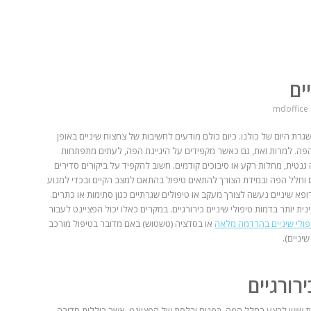
ים
mdoffice
רת היום של כולנו. כיום כולם מודעים לחשיבות של צחצוח שיניים באופן
הפה. למרות זאת, גם כאשר מקפידים על היגיינת הפה, לעתים מתפתחות
 גנטית, מחלות רקע או סיבוכים קודמים. חשוב להקפיד על ביקורים סדירים
ם וחלל הפה ובמידת הצורך להתאים טיפול בהתאם למצב הקיים ובכדי למנוע
פא שיניים נעשה לצורך מעקב או טיפולים שגרתיים כגון סתימות או כתרים.
 יותר בדמות טיפולי שיניים כירורגיים. במקרים כאלו יכול הפציינט לעבור
פולי שיניים בהרדמה מלאה
או בסדציה (טשטוש) באם מדובר בטיפול מורכב
יניים).
רורגיים
לות שיש לבצע בחלל הפה, בַּפָּנים ובלסת של הפציינט, אשר כוללות חדירה