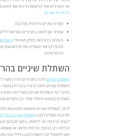
אל החניכיים ואל הרקמות הרכות ואף חיתוכם
כירורגיית שיניים
:
עקירת שיניים כירורגית מורכבת.
שחרור שן כלואה בחניכיים הגורמת לדלקת
פעולות כירורגיות כחלק מטיפולי
השתלות 
סינוס לקראת השתלת שיניים לאנשים עם
הרמת סינוס.
השתלת שיניים בהר
השתלת שיניים
הינה כיום פרוצדורה נפוצה למ
השתלת שיניים היתה כרוכה בהכרח במספר מפג
מדובר על השתלות שיניים המצריכות התערבות
השלבים במפגש טיפולי אחד. כך נחסכים מהמ
לרוב, השתלות שיניים פשוטות מתבצעות תחת
מורכבת מומלץ לבצע
השתלת שיניים בהרדמ
לעבור הרדמה כזו. לדוגמה, במקרים בהם יש
הרדמה כזו. בנוסף, הרדמה מלאה או טשטוש 
ואם למטופל יש רגישות למגע בחלל הפה ותגו