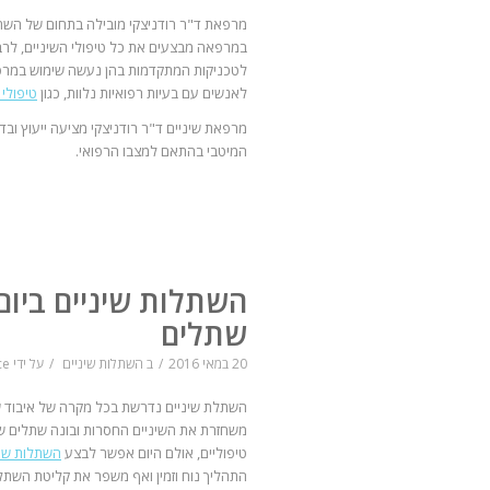
מרפאת ד"ר רודניצקי מובילה בתחום של השת
במרפאה מבצעים את כל טיפולי השיניים, לרבות 
לטכניקות המתקדמות בהן נעשה שימוש במרפאה
לאנשים עם בעיות רפואיות נלוות, כגון
טיפולי 
מרפאת שיניים ד"ר רודניצקי מציעה ייעוץ ו
המיטבי בהתאם למצבו הרפואי.
השתלות שיניים ביום
שתלים
20 במאי 2016
/
ב
השתלות שיניים
/
על ידי
ce
השתלת שיניים נדרשת בכל מקרה של איבוד שי
משחזרת את השיניים החסרות ובונה שתלים ש
טיפוליים, אולם היום אפשר לבצע
השתלות שינ
התהליך נוח וזמין ואף משפר את קליטת השת