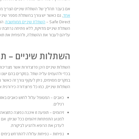
אם בעבר תהליך של השתלת שיניים הצריך מס
אחד
, גם כאשר יש צורך בהשתלת מספר שיניי
Safe Direct –
השתלת שיניים ממוחשבת
. ה
השתלת שיניים מדויקת, ללא פתיחה נרחבת של
עליהם לעבור את ההשתלה, ולהפחית את תופעו
השתלות שיניים – תו
השתלות שיניים הינן פרוצדורות אשר מצריכות
בכדי ולהעמיס עליה שתל. במקרים בהם ישנו
במקרים מסוימים, ניתן לעקוף צורך זה כאשר
השתלות שיניים, כמו כל פרוצדורה כירורגית אח
כאבים – המטופל עלול לחוש כאבים באזור
רגילים.
זיהומים – תופעה זו איננה נפוצה כתוצאה
למנוע התפתחות זיהומים ככל שניתן. אם
לעדכן את הרופא ולהגיע לביקורת.
נפיחות – נפיחות עלולה להתרחש בימים ה