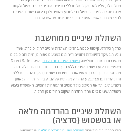
מחלות לב, עליו להפסיק ליטול מדללי דם ימים אחדים לפני הטיפול ולקחת
אנטיביוטיקה לפני כל טיפול כדי למנוע זיהומים ולכן ביצוע השתלות שיניים
לחולי סוכרת כאשר הטיפול מרוכז ליום אחד מתאים עבורם.
השתלת שיניים ממוחשבת
כהליך כירורגי, קיימות סכנות בהליכי השתלות שיניים לחולי סוכרת, אשר
נוגעות בעיקר להיווצרות זיהומים ודימומים בפצעים פתוחים, היות והם סובלים
ממערכת חיסונית מוחלשת.
השתלת שיניים ממוחשבת
בשיטת Direct Safe
מאפשרת ביצוע השתלת שיניים ללא חתך נרחב בחניכיים. הודות להדמיה
ממוחשבת ניתן לתכנן מראש את סוג ומידות השתלים, מיקום החדרתם ללסת
וזווית החדרתם וכך לבצע החדרה נקודתית שלהם. עובדה זו מורידה באופן
משמעותי ביותר את הסיכונים לדימומים והתפתחות זיהומים, מאפשרת ביצוע
השתלת שיניים ביום אחד והחלמה ושיקום מהירים מן ההליך.
השתלת שיניים בהרדמה מלאה
או בטשטוש (סדציה)
חולי סכרת יכולים לעבור
השתלת שיניים בהרדמה מלאה
או בטשטוש