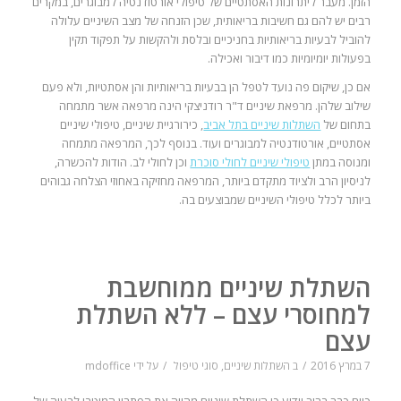
הזמן. מעבר ליתרונות האסתטיים של טיפולי אורטודנטיה למבוגרים, במקרים
רבים יש להם גם חשיבות בריאותית, שכן הזנחה של מצב השיניים עלולה
להוביל לבעיות בריאותיות בחניכיים ובלסת ולהקשות על תפקוד תקין
בפעולות יומיומיות כמו דיבור ואכילה.
אם כן, שיקום פה נועד לטפל הן בבעיות בריאותיות והן אסתטיות, ולא פעם
שילוב שלהן. מרפאת שיניים ד"ר רודניצקי הינה מרפאה אשר מתמחה
בתחום של
השתלות שיניים בתל אביב
, כירורגיית שיניים, טיפולי שיניים
אסתטיים, אורטודנטיה למבוגרים ועוד. בנוסף לכך, המרפאה מתמחה
ומנוסה במתן
טיפולי שיניים לחולי סוכרת
וכן לחולי לב. הודות להכשרה,
לניסיון הרב ולציוד מתקדם ביותר, המרפאה מחזיקה באחוזי הצלחה גבוהים
ביותר לכלל טיפולי השיניים שמבוצעים בה.
השתלת שיניים ממוחשבת
למחוסרי עצם – ללא השתלת
עצם
7 במרץ 2016
/
ב
השתלות שיניים
,
סוגי טיפול
/
על ידי
mdoffice
כיום כבר ברור וידוע כי השתלת שיניים מהווה את הפתרון המיטבי לבעיה של