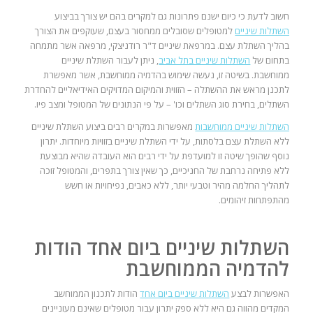
חשוב לדעת כי כיום ישנם פתרונות גם למקרים בהם יש צורך בביצוע
השתלות שיניים
למטופלים שסובלים ממחסור בעצם, שעוקפים את הצורך
בהליך השתלת עצם. במרפאת שיניים ד"ר רודניצקי, מרפאה אשר מתמחה
בתחום של
השתלות שיניים בתל אביב
, ניתן לעבור השתלת שיניים
ממוחשבת. בשיטה זו, נעשה שימוש בהדמיה ממוחשבת, אשר מאפשרת
לתכנן מראש את ההשתלה – הזווית והמיקום המדויקים האידיאליים להחדרת
השתלים, בחירת סוג השתלים וכו' – על פי הנתונים של המטופל ומצב פיו.
השתלות שיניים ממוחשבות
מאפשרות במקרים רבים ביצוע השתלת שיניים
ללא השתלת עצם בלסתות, על ידי השתלת שיניים בזוויות מיוחדות. יתרון
נוסף שהופך שיטה זו למועדפת על ידי רבים הוא העובדה שהיא מבוצעת
ללא פתיחה נרחבת של החניכיים, כך שאין צורך בתפרים, והמטופל זוכה
לתהליך החלמה מהיר וטבעי יותר, ללא כאבים, נפיחויות או חשש
מהתפתחות זיהומים.
השתלות שיניים ביום אחד הודות
להדמיה הממוחשבת
האפשרות לבצע
השתלות שיניים ביום אחד
הודות לתכנון הממוחשב
המקדים מהווה גם היא ללא ספק יתרון עבור מטופלים שאינם מעוניינים