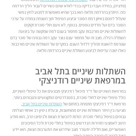
(סדציה), במידה ועברו בדיקה בכדי לוודא שהם כשירים לעבור הליך הרדמה
כזה. היתרון בהרדמה מלאה הוא בכך שהיא מאפשרת למנוע לחץ נפשי
שעלול לפגום באיזון רמת הסוכר וביצוע הטיפול תוך השגחה צמודה על ערכי
הסוכר בדם ועל מדדים נוספים. בנוסף, לא פעם חולי סוכרת זקוקים
להשתלות שיניים מורכבות עקב מחסור בעצם לסת שמקשה על ביצועה
השתלה רגילה. מצב זה של מחסור עצם נוצר עקב רמה גבוהה של סוכר בדם
שגורמת להאצת תהליך דלדול העצם. במקרים של השתלות שיניים מורכבות
כאלו ישנה עדיפות לביצוע השתלת שיניים בהרדמה מלאה.
השתלות שיניים בתל אביב
במרפאת שיניים רודניצקי
במרפאת השיניים של ד"ר מיכאל רודניצקי מבצעים את כל טיפולי השיניים,
כולל טיפולי שיניים לחולי סוכרת, בסטנדרטיים המקצועיים והגבוהים ביותר.
מרפאת ד"ר רודניצקי מתמחה בתחום של
השתלות שיניים בתל אביב
,
מציעה בין היתר השתלות שיניים ממוחשבות, ובעלת ניסיון רב ואחוזי הצלחה
גבוהים בטיפול בחולי סוכרת. הודות להכשרת הצוות ולניסיונו הרב, הוא מודע
היטב לאמצעי הזהירות הנדרשים בטיפול בחולי סכרת ולכל הסיבוכים
האפשריים, ואם חלילה יתעורר מצב שידרוש את התערבות הצוות, הוא יידע
כיצד להגיב לו בצורה הטובה ביותר.