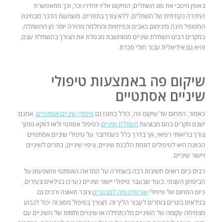
באופן מיטבי את סוג השתלים, המיקום אליו יוחדרו וכו', וכך מתאפשרת
החדרה נקודתית של השתלים, ללא צורך בתפרים. משמעות הדבר מבחינת
המטופל הינה מינימום כאבים ונפיחויות והחלמה מהירה יותר מן ההשתלה.
במקרים רבים השתלת שיניים ממוחשבת מבטלת את הצורך בהשתלת עצם,
והיא גם אידיאלית עבור חולי סכרת.
שיקום פה באמצעות
טיפולי
שיניים אסתטיים
כאמור, התחום של שיקום פה, כולל בתוכו גם
טיפולי שיניים אסתטיים
. אמנם
ישנם מקרים בהם מבוצעת
השתלת שיניים
כטיפול אסתטי ולאו דווקא מתוך
צורך בריאותי רפואי, אך בדרך כלל כשמדובר על טיפולי שיניים אסתטיים
הכוונה היא לטיפולים דוגמת הלבנת שיניים, ציפוי שיניים, כתרים לשיניים
ויישור שיניים.
רבים כיום רואים חשיבות רבה בשמירה על המראה האסתטי והשפעתו על
הביטחון העצמי. בעוד שבעבר טיפולי יישור שיניים נערכו בגילאים צעירים,
כיום התחום של טיפולי
אורטודנטיה למבוגרים
צובר תאוצה ורבים גם
בגילאים בוגרים בוחרים לעבור הליך זה. הצורך בטיפול מסוג זה יכול לנבוע
מצמיחה עקומה של השיניים מלכתחילה או שינויים ותזוזות של השיניים עם