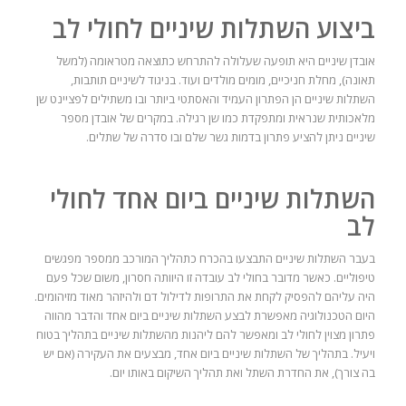
ביצוע השתלות שיניים לחולי לב
אובדן שיניים היא תופעה שעלולה להתרחש כתוצאה מטראומה (למשל
תאונה), מחלת חניכיים, מומים מולדים ועוד. בניגוד לשיניים תותבות,
השתלות שיניים הן הפתרון העמיד והאסתטי ביותר ובו משתילים לפציינט שן
מלאכותית שנראית ומתפקדת כמו שן רגילה. במקרים של אובדן מספר
שיניים ניתן להציע פתרון בדמות גשר שלם ובו סדרה של שתלים.
השתלות שיניים ביום אחד לחולי
לב
בעבר השתלות שיניים התבצעו בהכרח כתהליך המורכב ממספר מפגשים
טיפוליים. כאשר מדובר בחולי לב עובדה זו היוותה חסרון, משום שכל פעם
היה עליהם להפסיק לקחת את התרופות לדילול דם ולהיזהר מאוד מזיהומים.
היום הטכנולוגיה מאפשרת לבצע השתלות שיניים ביום אחד והדבר מהווה
פתרון מצוין לחולי לב ומאפשר להם ליהנות מהשתלות שיניים בתהליך בטוח
ויעיל. בתהליך של השתלות שיניים ביום אחד, מבצעים את העקירה (אם יש
בה צורך), את החדרת השתל ואת תהליך השיקום באותו יום.