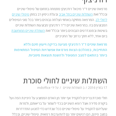
מרפאת שיניים ד"ר מיכאל רודניצקי מתמחה בתחום של טיפולי שיניים
ובכלל זאת
השתלות שיניים בתל אביב
ובעלת ניסיון רב במתן
טיפולי שיניים
לחולי לב
. המרפאה מחזיקה באחוזי הצלחה גבוהים ביותר בכל סוגי הטיפולים
המבוצעים בה. במרפאת שיניים ד"ר רודניצקי מבוצעות השתלות שיניים
בשיטות ובסטנדרטים הגבוהים ביותר ובכלל זאת
השתלת שיניים ממוחשבת
ביום אחד, ללא חתך נרחב של החניכיים.
מרפאת שיניים ד"ר רודניצקי מציעה בדיקה וייעוץ חינם וללא
התחייבות, במהלכם הצוות פורס את אפשרויות הטיפול המתאימות
ביותר בהתאם למצב המטופל ולהשגת תוצאות מיטביות.
השתלות שיניים לחולי סוכרת
17 במרץ 2016
/
ב
השתלות שיניים
/
על ידי
mdoffice
חולי סוכרת צריכים להקפיד אף יותר מן האדם הממוצע על היגיינת הפה ועל
ביקורת סדירה אצל רופא השיניים בכדי לשמור על בריאותם, ולמרות
שעליהם להקפיד על טיפולי שיניים ככל שנדרש כדי למנוע התדרדרות
במצב פיהם, הם רגישים יותר גם להתערבות רפואית. טיפולי שיניים, ובכלל