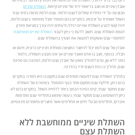
אובדן שיניים או מצב בריאותי ירוד של שיניים קיימות.
השתלת שיניים
מבוצעת על ידי החדרת שתלים לעצם הלסת. עצם הלסת מהווה בסיס עבור
השתל ושומרת על יציבותו. במקרים בהם מטופל סובל ממחסור בעצם הלסת,
יהיה קושי לבצע השתלת שיניים רגילה ולעיתים יהיה צורך במציאת פתרון
דוגמת השתלת עצם. חשוב לדעת כי ניתן לעבור
השתלת שיניים ממוחשבת
למחוסרי עצם שעוקפת למעשה את הצורך בהשתלת עצם.
אובדן של עצם לסת יכול להיווצר כתוצאה ממחלת חניכיים כרונית, זיהום או
חבלה. בנוסף, מצב בו אדם מאבד שיניים אך אינו מבצע השתלה, כלומר
נותר ללא שן, גורם לתהליך מואץ של אובדן עצם הלסת, המכונה גם ספיגת
עצם, תהליך בו נפח העצם יורד בהדרגה.
בתהליך השתלת עצם למעשה מוסיפים עצם במקום בו היא חסרה. במקרים
בהם ניתן, תילקח עצם ממקום אחר בגוף המטופל. בשיטה זו של השתלת
עצם ממקור עצמי, קיים הסיכוי הנמוך ביותר לדחיית השתל. במקרים בהם לא
ניתן להשתמש בעצם ממקור עצמי, נעשה שימוש בתחליפי עצם מתרומות
איברים, תחליפים מבעלי חיים או תחליפים אשר מיוצרים מחומרים סינטטיים.
השתלת שיניים ממוחשבת ללא
השתלת עצם