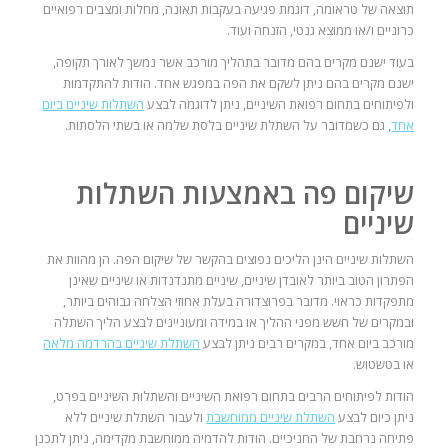
תוצאה של טראומה, דוגמת פגיעה בעקבות תאונה, מחלות ומצבים רפואיים
כרוניים ו/או ממוצא גנטי, הזנחה ועוד.
בעוד ישנם מקרים בהם מדובר בתהליך מורכב אשר נמשך לאורך תקופה,
ישנם מקרים בהם ניתן לשקם את הפה במפגש אחד. הודות להתקדמות
ולפיתוחים בתחום רפואת השיניים, ניתן לדוגמה לבצע
השתלות שיניים ביום
אחד
, גם כשמדובר על השתלת שיניים בלסת שלמה או בשתי הלסתות.
שיקום פה באמצעות השתלות
שיניים
השתלות שיניים הינן הליכים נפוצים בהקשר של שיקום הפה. הן מהוות את
הפתרון הטוב ביותר לאובדן שיניים, שיניים מתנדנדות או שיניים שאינן
מתפקדות כראוי. מדובר בפרוצדורה בעלת אחוזי הצלחה גבוהים ביותר,
ובמקרים של חשש מפני ההליך או במידה ומעוניינים לבצע הליך השתלה
מורכב ביום אחד, במקרים רבים ניתן לבצע
השתלת שיניים בהרדמה מלאה
או בטשטוש.
הודות לפיתוחים הרבים בתחום רפואת השיניים והשתלות השיניים בפרט,
ניתן כיום לבצע
השתלת שיניים ממוחשבת
ולעבור השתלת שיניים ללא
פתיחה נרחבת של החניכיים. הודות להדמיה ממוחשבת מקדימה, ניתן לתכנן