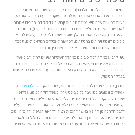
מחלות לב יכולות להיות מולדות (מומים בלב כמו דליפות מסתמים ובעיות
מבניות נוספות) או נרכשות (התקף לב, אי ספיקת לב ועוד). המשמעות של
בעיות רפואיות אלה היא נטילת תרופות קבועות לדילול דם ותרופות אחרות
ו/או השתלת אביזרים מלאכותיים כגון סטנטים (תומכי עורקים), מסתמים
מלאכותיים, קוצבי לב ועוד. במהלך טיפולי שיניים לחולי לב עלולים להיווצר
סיבוכים דוגמת זיהומים במסתמים, הפרעות לאביזרים המלאכותיים, תגובה
לתרופות הניתנות בזמן הטיפול ואף התנגשות בין תרופות.
ניתן למנוע במידה רבה סיבוכים במהלך השתלות שיניים לחולי לב כאשר
פונים לרופא שיניים מקצועי המנוסה בטיפול בחולי לב. כמו כן, בחירה כזו
הינה נבונה שכן רופא מנוסה יידע כיצד להתמודד עם סיבוכים בלתי צפויים
במהלך הטיפול.
אם כן, טיפולי שיניים לחולי לב, כמו סתימות, כתרים ואף
השתלות שיניים
,
אפשריים ונפוצים כמו אצל כל פציינט אחר. כאשר חולה לב מגיע לרופא
שיניים יש להקפיד על דברים אחדים: עליו להגיע עם גיליון רפואי ובו פירוט
על מצבו ועל התרופות שהוא לוקח כדי למנוע השפעות בין תרופתיות, עליו
לקבל הדרכה מן הרופא באשר להכנות מצידו לקראת הטיפול. לדוגמה, ימים
אחדים לפני הטיפול יתכן ויצטרך להפסיק ליטול תרופות לדילול דם ו/או
לקחת תרופה אנטיביוטית למניעת זיהום במסתמים ובאביזרים המלאכותיים.