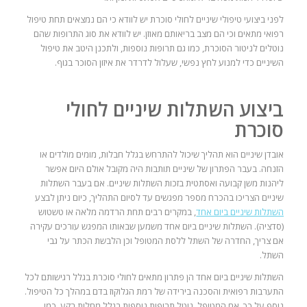
לפני ביצועי טיפולי שיניים לחולי סוכרת יש לוודא כי הם נמצאים תחת טיפול
רפואי מתאים וכי הם מצב בריאותם מאוזן. יש לוודא את סוג התרופות שהם
נוטלים לניטור הסוכרת, כמו גם תרופות נוספות, ולתכנן היטב את טיפול
השיניים כדי למנוע לחץ נפשי, שעלול לדרדר את איזון הסוכר בגוף.
ביצוע השתלות שיניים לחולי
סוכרת
אובדן שיניים הוא תהליך שיכול להתרחש בגלל חבלות, מומים מולדים או
הזנחה. בעבר הפתרון של שיניים תותבות היה מקובל אולם היום אפשר
ליהנות משן קבועה ואסתטית בזכות השתלות שיניים. אם בעבר השתלות
שיניים הצריכו בהכרח מספר מפגשים עד לסיום התהליך, כיום ניתן לבצע
השתלות שיניים ביום אחד
, במקרים רבים תחת הרדמה מלאה או טשטוש
(סדציה). השתלות שיניים ביום אחד משמען שבאותו המפגש עורכים עקירה
אם צריך, החדרה של השתל ללסת המטופל וכן הלבשת הכתר על גבי
השתל.
השתלות שיניים ביום אחד הן פתרון מתאים לחולי סוכרת בגלל רגישותם לכל
התערבות רפואית והסכנה בירידה של רמת הגלוקוז בדם במהלך כל הטיפול.
נוסף על כך, אם המטופל נוטל תרופות נוספות בגלל מחלות רקע, כמו