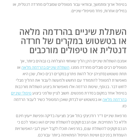
בטיפול ארוך ומתמשך, ובוודאי עבור מטופלים שסובלים מחרדה דנטלית, או
במילים אחרות, פחד מטיפולי שיניים.
השתלת שיניים בהרדמה מלאה
או בטשטוש במקרים של חרדה
דנטלית או טיפולים מורכבים
אמנם השתלות שיניים הינן הליך שאחוזי ההצלחה בו גבוהים ביותר, אך
מטופלים רבים סובלים מחרדה ממנו.
השתלת שיניים בהרדמה מלאה
או
תחת טשטוש (סדציה) יכול להוות פתרון במקרים רבים כאלו, שכן היא
מאפשרת למטופל להתמודד עם החשש ולמעשה לעבור את ההליך מבלי
לחוש דבר. בנוסף, שיטות הרדמה אלו מאפשרות ביצוע השתלות מורכבות
בטיפול אחד במקום בסדרת מפגשים. חשוב לציין שלפני ביצוע
טיפולי שיניים
בהרדמה מלאה
או בטשטוש יש לבדוק שאכן המטופל כשיר לעבור הרדמה
כזו.
מרפאת שיניים ד"ר רודניצקי בתל אביב מציעה בדיקה ופגישת ייעוץ חינם
וללא כל התחייבות. אם הנכם זקוקים להשתלת שיניים ו/או נאמר לכם כי
הנכם זקוקים להשתלת עצם, במרפאה תוכלו לקבל ייעוץ לגבי האפשרויות
העומדות בפניכם ושיטת הטיפול המתאימה ביותר עבורכם.