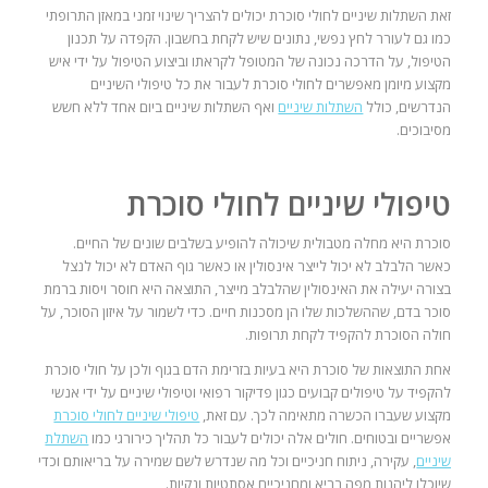
זאת השתלות שיניים לחולי סוכרת יכולים להצריך שינוי זמני במאזן התרופתי
כמו גם לעורר לחץ נפשי, נתונים שיש לקחת בחשבון. הקפדה על תכנון
הטיפול, על הדרכה נכונה של המטופל לקראתו וביצוע הטיפול על ידי איש
מקצוע מיומן מאפשרים לחולי סוכרת לעבור את כל טיפולי השיניים
הנדרשים, כולל
השתלות שיניים
ואף השתלות שיניים ביום אחד ללא חשש
מסיבוכים.
טיפולי שיניים לחולי סוכרת
סוכרת היא מחלה מטבולית שיכולה להופיע בשלבים שונים של החיים.
כאשר הלבלב לא יכול לייצר אינסולין או כאשר גוף האדם לא יכול לנצל
בצורה יעילה את האינסולין שהלבלב מייצר, התוצאה היא חוסר ויסות ברמת
סוכר בדם, שההשלכות שלו הן מסכנות חיים. כדי לשמור על איזון הסוכר, על
חולה הסוכרת להקפיד לקחת תרופות.
אחת התוצאות של סוכרת היא בעיות בזרימת הדם בגוף ולכן על חולי סוכרת
להקפיד על טיפולים קבועים כגון פדיקור רפואי וטיפולי שיניים על ידי אנשי
מקצוע שעברו הכשרה מתאימה לכך. עם זאת,
טיפולי שיניים לחולי סוכרת
אפשריים ובטוחים. חולים אלה יכולים לעבור כל תהליך כירורגי כמו
השתלת
שיניים
, עקירה, ניתוח חניכיים וכל מה שנדרש לשם שמירה על בריאותם וכדי
שיוכלו ליהנות מפה בריא ומחניכיים אסתטיות ונקיות.