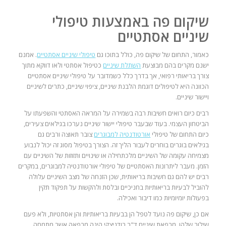
שיקום פה באמצעות
טיפולי
שיניים אסתטיים
כאמור, התחום של שיקום פה, כולל בתוכו גם
טיפולי שיניים אסתטיים
. אמנם
ישנם מקרים בהם מבוצעת
השתלת שיניים
כטיפול אסתטי ולאו דווקא מתוך
צורך בריאותי רפואי, אך בדרך כלל כשמדובר על טיפולי שיניים אסתטיים
הכוונה היא לטיפולים דוגמת הלבנת שיניים, ציפוי שיניים, כתרים לשיניים
ויישור שיניים.
רבים כיום רואים חשיבות רבה בשמירה על המראה האסתטי והשפעתו על
הביטחון העצמי. בעוד שבעבר טיפולי יישור שיניים נערכו בגילאים צעירים,
כיום התחום של טיפולי
אורטודנטיה למבוגרים
צובר תאוצה ורבים גם
בגילאים בוגרים בוחרים לעבור הליך זה. הצורך בטיפול מסוג זה יכול לנבוע
מצמיחה עקומה של השיניים מלכתחילה או שינויים ותזוזות של השיניים עם
הזמן. מעבר ליתרונות האסתטיים של טיפולי אורטודנטיה למבוגרים, במקרים
רבים יש להם גם חשיבות בריאותית, שכן הזנחה של מצב השיניים עלולה
להוביל לבעיות בריאותיות בחניכיים ובלסת ולהקשות על תפקוד תקין
בפעולות יומיומיות כמו דיבור ואכילה.
אם כן, שיקום פה נועד לטפל הן בבעיות בריאותיות והן אסתטיות, ולא פעם
שילוב שלהן. מרפאת שיניים ד"ר רודניצקי הינה מרפאה אשר מתמחה