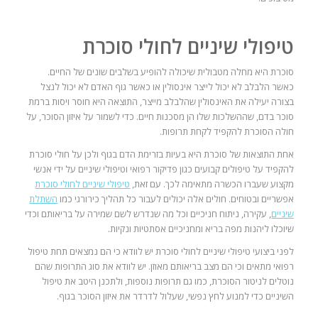
טיפולי שיניים לחולי סוכרת
סוכרת היא מחלה מטבולית שיכולה להופיע בשלבים שונים של החיים.
כאשר הלבלב לא יכול לייצר אינסולין או כאשר גוף האדם לא יכול לנצל
בצורה יעילה את האינסולין שהלבלב מייצר, התוצאה היא חוסר ויסות ברמת
סוכר בדם, שההשלכות שלו הן מסכנות חיים. כדי לשמור על איזון הסוכר, על
חולה הסוכרת להקפיד לקחת תרופות.
אחת התוצאות של סוכרת היא בעיות בזרימת הדם בגוף ולכן על חולי סוכרת
להקפיד על טיפולים קבועים כגון פדיקור רפואי וטיפולי שיניים על ידי אנשי
מקצוע שעברו הכשרה מתאימה לכך. עם זאת,
טיפולי שיניים לחולי סוכרת
אפשריים ובטוחים. חולים אלה יכולים לעבור כל תהליך כירורגי כמו
השתלת
שיניים
, עקירה, ניתוח חניכיים וכל מה שנדרש לשם שמירה על בריאותם וכדי
שיוכלו ליהנות מפה בריא ומחניכיים אסתטיות ונקיות.
לפני ביצועי טיפולי שיניים לחולי סוכרת יש לוודא כי הם נמצאים תחת טיפול
רפואי מתאים וכי הם מצב בריאותם מאוזן. יש לוודא את סוג התרופות שהם
נוטלים לניטור הסוכרת, כמו גם תרופות נוספות, ולתכנן היטב את טיפול
השיניים כדי למנוע לחץ נפשי, שעלול לדרדר את איזון הסוכר בגוף.