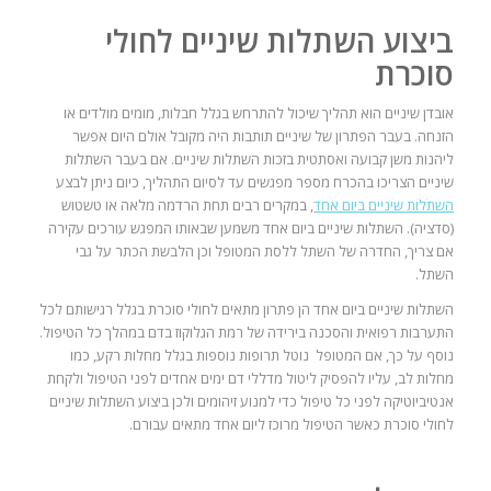
ביצוע השתלות שיניים לחולי
סוכרת
אובדן שיניים הוא תהליך שיכול להתרחש בגלל חבלות, מומים מולדים או
הזנחה. בעבר הפתרון של שיניים תותבות היה מקובל אולם היום אפשר
ליהנות משן קבועה ואסתטית בזכות השתלות שיניים. אם בעבר השתלות
שיניים הצריכו בהכרח מספר מפגשים עד לסיום התהליך, כיום ניתן לבצע
השתלות שיניים ביום אחד
, במקרים רבים תחת הרדמה מלאה או טשטוש
(סדציה). השתלות שיניים ביום אחד משמען שבאותו המפגש עורכים עקירה
אם צריך, החדרה של השתל ללסת המטופל וכן הלבשת הכתר על גבי
השתל.
השתלות שיניים ביום אחד הן פתרון מתאים לחולי סוכרת בגלל רגישותם לכל
התערבות רפואית והסכנה בירידה של רמת הגלוקוז בדם במהלך כל הטיפול.
נוסף על כך, אם המטופל נוטל תרופות נוספות בגלל מחלות רקע, כמו
מחלות לב, עליו להפסיק ליטול מדללי דם ימים אחדים לפני הטיפול ולקחת
אנטיביוטיקה לפני כל טיפול כדי למנוע זיהומים ולכן ביצוע השתלות שיניים
לחולי סוכרת כאשר הטיפול מרוכז ליום אחד מתאים עבורם.