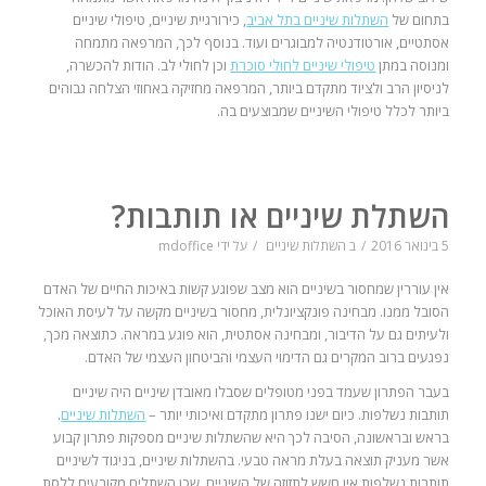
בתחום של
השתלות שיניים בתל אביב
, כירורגיית שיניים, טיפולי שיניים
אסתטיים, אורטודנטיה למבוגרים ועוד. בנוסף לכך, המרפאה מתמחה
ומנוסה במתן
טיפולי שיניים לחולי סוכרת
וכן לחולי לב. הודות להכשרה,
לניסיון הרב ולציוד מתקדם ביותר, המרפאה מחזיקה באחוזי הצלחה גבוהים
ביותר לכלל טיפולי השיניים שמבוצעים בה.
השתלת שיניים או תותבות?
5 בינואר 2016
/
ב
השתלות שיניים
/
על ידי
mdoffice
אין עוררין שמחסור בשיניים הוא מצב שפוגע קשות באיכות החיים של האדם
הסובל ממנו. מבחינה פונקציונלית, מחסור בשיניים מקשה על לעיסת האוכל
ולעיתים גם על הדיבור, ומבחינה אסתטית, הוא פוגע במראה. כתוצאה מכך,
נפגעים ברוב המקרים גם הדימוי העצמי והביטחון העצמי של האדם.
בעבר הפתרון שעמד בפני מטופלים שסבלו מאובדן שיניים היה שיניים
תותבות נשלפות. כיום ישנו פתרון מתקדם ואיכותי יותר –
השתלות שיניים
.
בראש ובראשונה, הסיבה לכך היא שהשתלות שיניים מספקות פתרון קבוע
אשר מעניק תוצאה בעלת מראה טבעי. בהשתלות שיניים, בניגוד לשיניים
תותבות נשלפות אין חשש לתזוזה של השיניים, שכן השתלים מקובעים ללסת.