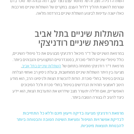
השתלה רגילה. מצב זה של מחסור עצם נוצר עקב רמה גבוהה של סוכר בדם
שגורמת להאצת תהליך דלדול העצם. במקרים של השתלות שיניים מורכבות
כאלו ישנה עדיפות לביצוע השתלת שיניים בהרדמה מלאה.
השתלות שיניים בתל אביב
במרפאת שיניים רודניצקי
במרפאת השיניים של ד"ר מיכאל רודניצקי מבצעים את כל טיפולי השיניים,
כולל טיפולי שיניים לחולי סוכרת, בסטנדרטיים המקצועיים והגבוהים ביותר.
מרפאת ד"ר רודניצקי מתמחה בתחום של
השתלות שיניים בתל אביב
,
מציעה בין היתר השתלות שיניים ממוחשבות, ובעלת ניסיון רב ואחוזי הצלחה
גבוהים בטיפול בחולי סוכרת. הודות להכשרת הצוות ולניסיונו הרב, הוא מודע
היטב לאמצעי הזהירות הנדרשים בטיפול בחולי סכרת ולכל הסיבוכים
האפשריים, ואם חלילה יתעורר מצב שידרוש את התערבות הצוות, הוא יידע
כיצד להגיב לו בצורה הטובה ביותר.
מרפאת רודניצקי מציעה בדיקה וייעוץ חינם וללא כל התחייבות
לבדיקת אפשרויות הטיפול ומציאת השיטה הטובה והבטוחה ביותר
להבטחת תוצאות מיטביות.