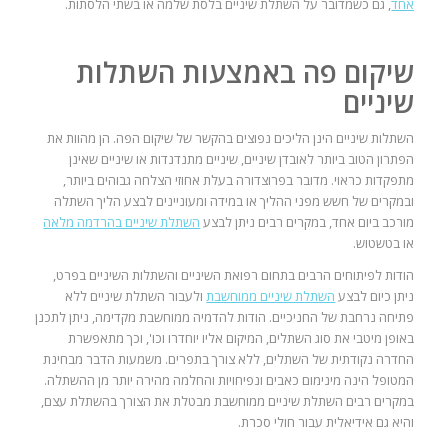
אחד
, גם כשמדובר על השתלת שיניים בלסת שלמה או בשתי הלסתות.
שיקום פה באמצעות השתלות
שיניים
השתלות שיניים הינן הליכים נפוצים בהקשר של שיקום הפה. הן מהוות את
הפתרון הטוב ביותר לאובדן שיניים, שיניים מתנדנדות או שיניים שאינן
מתפקדות כראוי. מדובר בפרוצדורה בעלת אחוזי הצלחה גבוהים ביותר,
ובמקרים של חשש מפני ההליך או במידה ומעוניינים לבצע הליך השתלה
מורכב ביום אחד, במקרים רבים ניתן לבצע
השתלת שיניים בהרדמה מלאה
או בטשטוש.
הודות לפיתוחים הרבים בתחום רפואת השיניים והשתלות השיניים בפרט,
ניתן כיום לבצע
השתלת שיניים ממוחשבת
ולעבור השתלת שיניים ללא
פתיחה נרחבת של החניכיים. הודות להדמיה ממוחשבת מקדימה, ניתן לתכנן
באופן מיטבי את סוג השתלים, המיקום אליו יוחדרו וכו', וכך מתאפשרת
החדרה נקודתית של השתלים, ללא צורך בתפרים. משמעות הדבר מבחינת
המטופל הינה מינימום כאבים ונפיחויות והחלמה מהירה יותר מן ההשתלה.
במקרים רבים השתלת שיניים ממוחשבת מבטלת את הצורך בהשתלת עצם,
והיא גם אידיאלית עבור חולי סכרת.