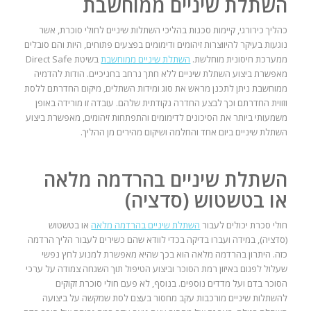
השתלת שיניים ממוחשבת
כהליך כירורגי, קיימות סכנות בהליכי השתלות שיניים לחולי סוכרת, אשר
נוגעות בעיקר להיווצרות זיהומים ודימומים בפצעים פתוחים, היות והם סובלים
ממערכת חיסונית מוחלשת.
השתלת שיניים ממוחשבת
בשיטת Direct Safe
מאפשרת ביצוע השתלת שיניים ללא חתך נרחב בחניכיים. הודות להדמיה
ממוחשבת ניתן לתכנן מראש את סוג ומידות השתלים, מיקום החדרתם ללסת
וזווית החדרתם וכך לבצע החדרה נקודתית שלהם. עובדה זו מורידה באופן
משמעותי ביותר את הסיכונים לדימומים והתפתחות זיהומים, מאפשרת ביצוע
השתלת שיניים ביום אחד והחלמה ושיקום מהירים מן ההליך.
השתלת שיניים בהרדמה מלאה
או בטשטוש (סדציה)
חולי סכרת יכולים לעבור
השתלת שיניים בהרדמה מלאה
או בטשטוש
(סדציה), במידה ועברו בדיקה בכדי לוודא שהם כשירים לעבור הליך הרדמה
כזה. היתרון בהרדמה מלאה הוא בכך שהיא מאפשרת למנוע לחץ נפשי
שעלול לפגום באיזון רמת הסוכר וביצוע הטיפול תוך השגחה צמודה על ערכי
הסוכר בדם ועל מדדים נוספים. בנוסף, לא פעם חולי סוכרת זקוקים
להשתלות שיניים מורכבות עקב מחסור בעצם לסת שמקשה על ביצועה