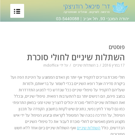
יהודה המכבי 93, תל אביב |
03-5440088
פוסטים
השתלות שיניים לחולי סוכרת
17 במרץ 2016
/
ב
השתלות שיניים
/
על ידי
mdoffice
חולי סוכרת צריכים להקפיד אף יותר מן האדם הממוצע על היגיינת הפה ועל
ביקורת סדירה אצל רופא השיניים בכדי לשמור על בריאותם, ולמרות
שעליהם להקפיד על טיפולי שיניים ככל שנדרש כדי למנוע התדרדרות
במצב פיהם, הם רגישים יותר גם להתערבות רפואית. טיפולי שיניים, ובכלל
זאת השתלות שיניים לחולי סוכרת יכולים להצריך שינוי זמני במאזן התרופתי
כמו גם לעורר לחץ נפשי, נתונים שיש לקחת בחשבון. הקפדה על תכנון
הטיפול, על הדרכה נכונה של המטופל לקראתו וביצוע הטיפול על ידי איש
מקצוע מיומן מאפשרים לחולי סוכרת לעבור את כל טיפולי השיניים
הנדרשים, כולל
השתלות שיניים
ואף השתלות שיניים ביום אחד ללא חשש
מסיבוכים.