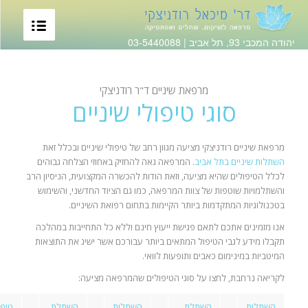
יהודה המכבי 93, תל אביב |
03-5440088
מרפאת שיניים ד"ר רודניצקי
סוגי טיפולי שיניים
מרפאת שיניים רודניצקי מציעה מגוון רחב של טיפולי שיניים ובכלל זאת
השתלות שיניים בתל אביב
. המרפאה גאה להחזיק באחוזי הצלחה גבוהים
לכלל הטיפולים שהיא מציעה, וזאת הודות להכשרה המקצועית, הניסיון הרב
והשתלמויות שוטפות של צוות המרפאה, כמו גם הציוד החדשני, והשימוש
בטכנולוגיות המתקדמות ביותר הקיימות בתחום רפואת השיניים.
אנו מזמינים אתכם לתאם פגישת ייעוץ חינם וללא כל התחייבות במהלכה
תקבלו מידע לגבי הטיפול המתאים ביותר עבורכם אשר ישיג את התוצאות
המיטביות במינימום כאבים ותופעות לוואי.
לקריאה נרחבת, לחצו על סוגי הטיפולים שהמרפאה מציעה:
השתלות
השתלת
השתלות
השתלת
טיפו