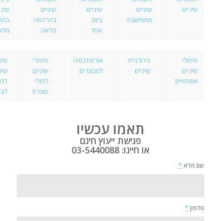
שיניים
שיניים
שיניים
שיניים
שיני
ממוחשבת
ביום
בהרדמה
בהר
אחד
מלאה
מלא
טיפולי
כירורגיית
אורטודנטיה
טיפולי
טיפ
שיניים
שיניים
למבוגרים
שיניים
שינ
אסתטיים
לחולי
לחו
סוכרת
לב
תאמו עכשיו
פגישת ייעוץ חינם
או חייגו:
03-5440088
שם מלא
*
טלפון
*