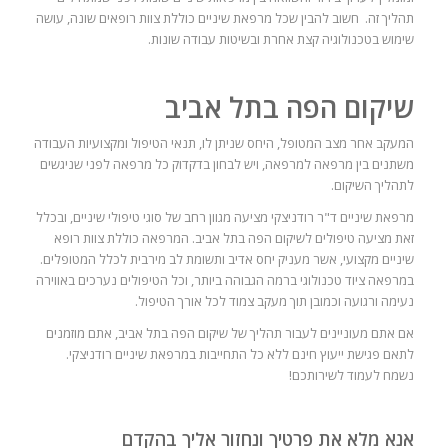
תהליך זה. חשוב להבין שכל מרפאת שיניים כוללת צוות רופאים שונה, עושה
שימוש בטכנולוגיה קצת אחרת ובשיטות עבודה שונות.
שיקום הפה בתל אביב
המעקב אחר מצב המטופל, היחס שניתן לו, תנאי הטיפול ומקצועיות העבודה
משתנים בין מרפאה למרפאה, ויש לבחון בדקדוק כל מרפאה לפני שניגשים
לתהליך השיקום.
מרפאת שיניים ד"ר רודניצקי מציעה מגוון רחב של סוגי טיפולי שיניים, ובכלל
זאת מציעה טיפולים לשיקום הפה בתל אביב. המרפאה כוללת צוות רופא
שיניים מקצועי, אשר מעניק יחס אדיב ותשומת לב מירבית לכלל המטופלים.
במרפאה ציוד טכנולוגי ברמה הגבוהה ביותר, וכל הטיפולים נערכים באווירה
נעימה ורגועה וכמובן תוך מעקב צמוד לכל אורך הטיפול.
אם אתם מעוניינים לעבור תהליך של שיקום הפה בתל אביב, אתם מוזמנים
לתאם פגישת ייעוץ חינם ללא כל התחייבות במרפאת שיניים רודניצקי.
נשמח לעמוד לשירותכם!
אנא מלא את פרטיך ונחזור אליך בהקדם