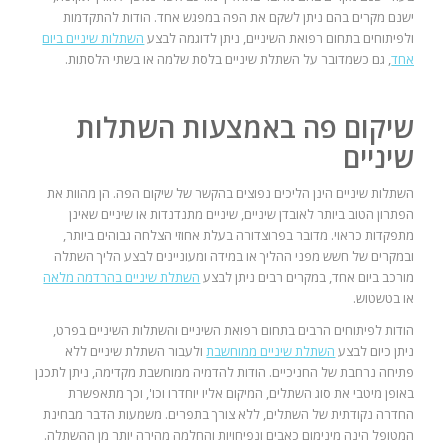
ישנם מקרים בהם ניתן לשקם את הפה במפגש אחד. הודות להתקדמות
ולפיתוחים בתחום רפואת השיניים, ניתן לדוגמה לבצע
השתלות שיניים ביום
אחד
, גם כשמדובר על השתלת שיניים בלסת שלמה או בשתי הלסתות.
שיקום פה באמצעות השתלות
שיניים
השתלות שיניים הינן הליכים נפוצים בהקשר של שיקום הפה. הן מהוות את
הפתרון הטוב ביותר לאובדן שיניים, שיניים מתנדנדות או שיניים שאינן
מתפקדות כראוי. מדובר בפרוצדורה בעלת אחוזי הצלחה גבוהים ביותר,
ובמקרים של חשש מפני ההליך או במידה ומעוניינים לבצע הליך השתלה
מורכב ביום אחד, במקרים רבים ניתן לבצע
השתלת שיניים בהרדמה מלאה
או בטשטוש.
הודות לפיתוחים הרבים בתחום רפואת השיניים והשתלות השיניים בפרט,
ניתן כיום לבצע
השתלת שיניים ממוחשבת
ולעבור השתלת שיניים ללא
פתיחה נרחבת של החניכיים. הודות להדמיה ממוחשבת מקדימה, ניתן לתכנן
באופן מיטבי את סוג השתלים, המיקום אליו יוחדרו וכו', וכך מתאפשרת
החדרה נקודתית של השתלים, ללא צורך בתפרים. משמעות הדבר מבחינת
המטופל הינה מינימום כאבים ונפיחויות והחלמה מהירה יותר מן ההשתלה.