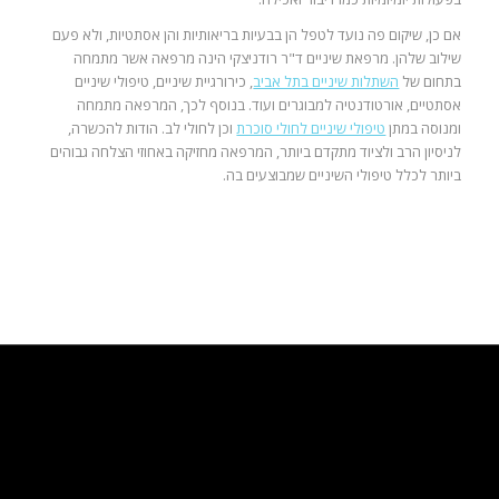
אם כן, שיקום פה נועד לטפל הן בבעיות בריאותיות והן אסתטיות, ולא פעם
שילוב שלהן. מרפאת שיניים ד"ר רודניצקי הינה מרפאה אשר מתמחה
בתחום של
השתלות שיניים בתל אביב
, כירורגיית שיניים, טיפולי שיניים
אסתטיים, אורטודנטיה למבוגרים ועוד. בנוסף לכך, המרפאה מתמחה
ומנוסה במתן
טיפולי שיניים לחולי סוכרת
וכן לחולי לב. הודות להכשרה,
לניסיון הרב ולציוד מתקדם ביותר, המרפאה מחזיקה באחוזי הצלחה גבוהים
ביותר לכלל טיפולי השיניים שמבוצעים בה.