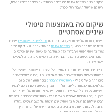
במקרים רבים השתלת שיניים ממוחשבת מבטלת את הצורך בהשתלת עצם,
והיא גם אידיאלית עבור חולי סכרת.
שיקום פה באמצעות
טיפולי
שיניים אסתטיים
כאמור, התחום של שיקום פה, כולל בתוכו גם
טיפולי שיניים אסתטיים
. אמנם
ישנם מקרים בהם מבוצעת
השתלת שיניים
כטיפול אסתטי ולאו דווקא מתוך
צורך בריאותי רפואי, אך בדרך כלל כשמדובר על טיפולי שיניים אסתטיים
הכוונה היא לטיפולים דוגמת הלבנת שיניים, ציפוי שיניים, כתרים לשיניים
ויישור שיניים.
רבים כיום רואים חשיבות רבה בשמירה על המראה האסתטי והשפעתו על
הביטחון העצמי. בעוד שבעבר טיפולי יישור שיניים נערכו בגילאים צעירים,
כיום התחום של טיפולי
אורטודנטיה למבוגרים
צובר תאוצה ורבים גם
בגילאים בוגרים בוחרים לעבור הליך זה. הצורך בטיפול מסוג זה יכול לנבוע
מצמיחה עקומה של השיניים מלכתחילה או שינויים ותזוזות של השיניים עם
הזמן. מעבר ליתרונות האסתטיים של טיפולי אורטודנטיה למבוגרים, במקרים
רבים יש להם גם חשיבות בריאותית, שכן הזנחה של מצב השיניים עלולה
להוביל לבעיות בריאותיות בחניכיים ובלסת ולהקשות על תפקוד תקין
בפעולות יומיומיות כמו דיבור ואכילה.