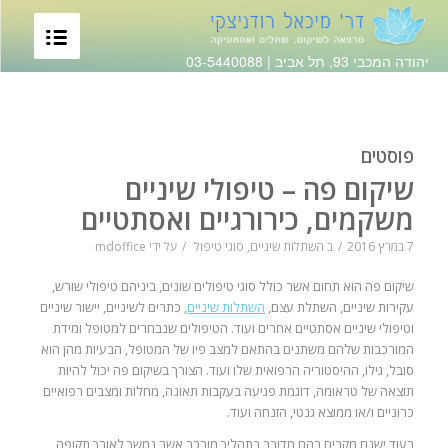
יהודה המכבי 93, תל אביב |
03-5440088
פוסטים
שיקום פה – טיפולי שיניים
משקמים, כירורגיים ואסתטיים
7 במרץ 2016
/
ב
השתלות שיניים
,
סוגי טיפול
/
על ידי
mdoffice
שיקום פה הוא תחום אשר כולל סוגי טיפולים שונים, ביניהם טיפולי שורש,
עקירות שיניים, השתלת עצם,
השתלות שיניים
, כתרים לשיניים, יישור שיניים
וטיפולי שיניים אסתטיים אחרים ועוד. הטיפולים שנבחרים למטופל ומידת
המורכבות שלהם משתנים בהתאם למצב פיו של המטופל, הבעיות מהן הוא
סובל, גילו, ההיסטוריה הרפואית שלו ועוד. הצורך בשיקום פה יכול להיות
תוצאה של טראומה, דוגמת פגיעה בעקבות תאונה, מחלות ומצבים רפואיים
כרוניים ו/או ממוצא גנטי, הזנחה ועוד.
בעוד ישנם מקרים בהם מדובר בתהליך מורכב אשר נמשך לאורך תקופה,