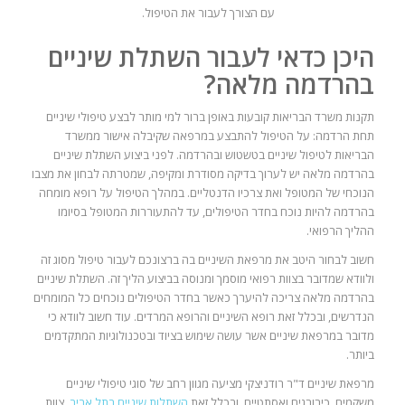
עם הצורך לעבור את הטיפול.
היכן כדאי לעבור השתלת שיניים
בהרדמה מלאה?
תקנות משרד הבריאות קובעות באופן ברור למי מותר לבצע טיפולי שיניים
תחת הרדמה: על הטיפול להתבצע במרפאה שקיבלה אישור ממשרד
הבריאות לטיפול שיניים בטשטוש ובהרדמה. לפני ביצוע השתלת שיניים
בהרדמה מלאה יש לערוך בדיקה מסודרת ומקיפה, שמטרתה לבחון את מצבו
הנוכחי של המטופל ואת צרכיו הדנטליים. במהלך הטיפול על רופא מומחה
בהרדמה להיות נוכח בחדר הטיפולים, עד להתעוררות המטופל בסיומו
ההליך הרפואי.
חשוב לבחור היטב את מרפאת השיניים בה ברצונכם לעבור טיפול מסוג זה
ולוודא שמדובר בצוות רפואי מוסמך ומנוסה בביצוע הליך זה. השתלת שיניים
בהרדמה מלאה צריכה להיערך כאשר בחדר הטיפולים נוכחים כל המומחים
הנדרשים, ובכלל זאת רופא השיניים והרופא המרדים. עוד חשוב לוודא כי
מדובר במרפאת שיניים אשר עושה שימוש בציוד ובטכנולוגיות המתקדמים
ביותר.
מרפאת שיניים ד"ר רודניצקי מציעה מגוון רחב של סוגי טיפולי שיניים
משקמים, כירורגים ואסתטיים, ובכלל זאת
השתלות שיניים בתל אביב
. צוות