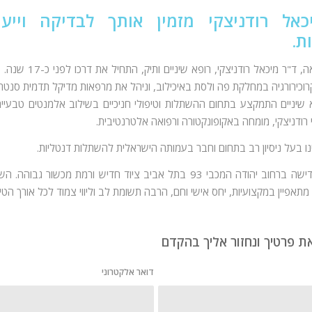
כאל רודניצקי מזמין אותך לבדיקה וייעו
ת.
מנהל המרפאה, ד"ר מיכאל רודניצקי,
כירורגיה במחלקת פה ולסת באיכילוב, וניהל את מרפאות מדיקל תדמית סנטר.
 שיניים התמקצע בתחום ההשתלות וטיפולי חניכיים בשילוב אלמנטים טבעיי
 רודניצקי, מומחה באקופונקטורה ורפואה אלטרנטיבית.
נו בעל ניסיון רב בתחום וחבר בעמותה הישראלית להשתלות דנטליות.
במרפאה החדישה ברחוב יהודה המכבי 93 בתל אביב ציוד חדיש ורמת מכשור גב
מתאפיין במקצועיות, יחס אישי וחם, הרבה תשומת לב וליווי צמוד לכל אורך הטיפ
ת פרטיך ונחזור אליך בהקדם
דואר אלקטרוני