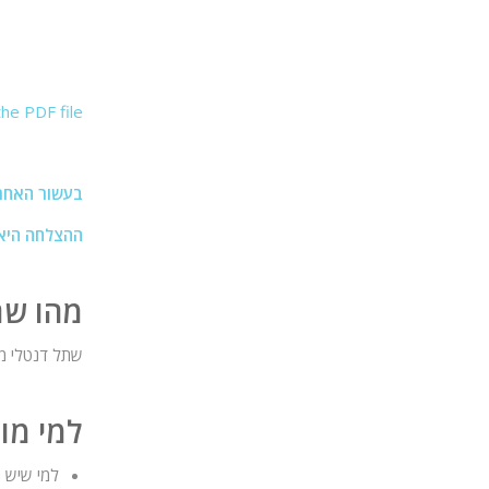
e PDF file .
בעשור האחר
ההצלחה היא ב
מהו שת
שתל דנטלי מי
למי מו
למי שיש ח