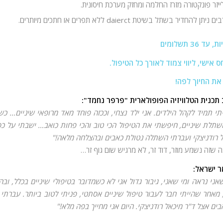
יזר פונקטורה מזרז החלמה ומחזק מערכת חיסונית.
 להחדיר בשתל בשיטת daierct ללא תפרים או חתכים מיותרים.
עד 36 תשלומים
ס אישי, ליווי צמוד לאורך כל הטיפול.
את החיוך לפה!
ב תכנית הטלוויזיה הפופולארית "פרפר נחמד":
י תמיד לקהל הילדים. אני ילד נצחי, וככזה פוחד מאד מרופאי שיניים… כ
שתלת שיניים, חיפשתי את הטיפול הכי טוב והכי פחות כואב… ישבתי על כ
 רודניצקי ועברתי השתלה נטולת כאבים ובהצלחה מלאה!"
ה שזה נשמע מוזר, דוד זר, לא מרגיש שום גוף זר…
ר ישראל:
אני נראה ומי שאני, גיבור גדול אני לא כשמדובר בטיפולי שיניים בכלל, ו
אחר שהייתי חבר לעבור טיפול שיניים אסתטי, פניתי לטוב ביותר. עברתי ט
בים אצל ד"ר מיכאל רודניצקי. היום אני מחייך בפה מלא!"