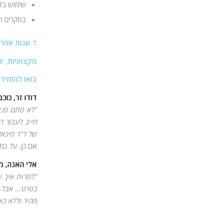
שימוש בלי
במקרים רבים ניתן
7 שנות אחריות,
מקצועיות, יח
בואו להחזיר 
דודו זר, כוכ
"לא סתם פנית
חייב לעבור ה
של ד"ר מיכאל
אם כן, עד כמ
אלי האנה, מ
"למרות איך ש
בפרט… אבל, מ
מהיר וללא כא