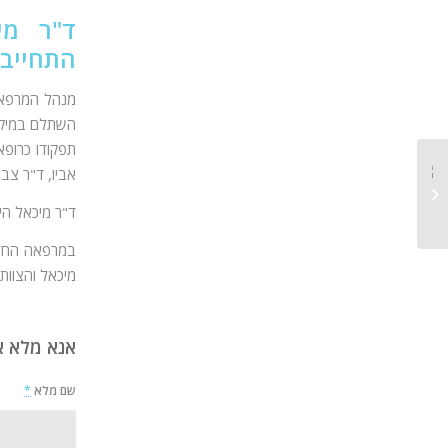
ד"ר מי
התחייבו
השתלם במיקרו
תפקודו כרופא
אביו, ד"ר צבי
השתלות שיניים ממוחשבות
ד"ר מיכאל הי
מיכאל והצוות 
אנא מלא א
שם מלא
*